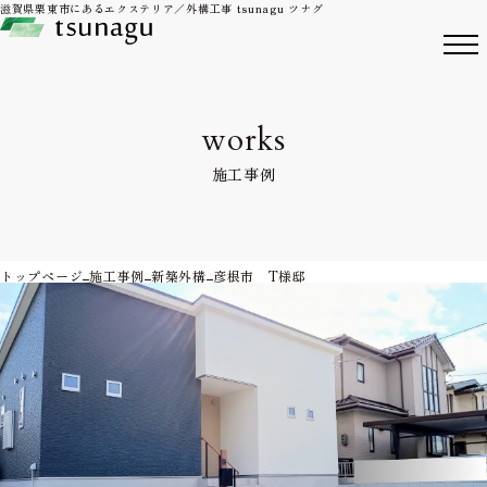
滋賀県栗東市にあるエクステリア／外構工事 tsunagu ツナグ
メ
service
works
products
施工事例
works
company
トップページ
施工事例
新築外構
彦根市 T様邸
contact